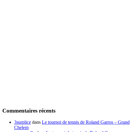
Commentaires récents
3surplice
dans
Le tournoi de tennis de Roland Garros – Grand
Chelem