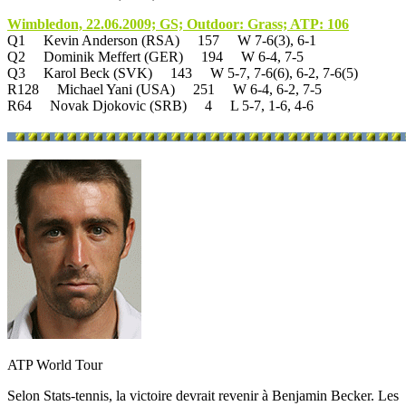
Wimbledon, 22.06.2009; GS; Outdoor: Grass; ATP: 106
Q1 Kevin Anderson (RSA) 157 W 7-6(3), 6-1
Q2 Dominik Meffert (GER) 194 W 6-4, 7-5
Q3 Karol Beck (SVK) 143 W 5-7, 7-6(6), 6-2, 7-6(5)
R128 Michael Yani (USA) 251 W 6-4, 6-2, 7-5
R64 Novak Djokovic (SRB) 4 L 5-7, 1-6, 4-6
ATP World Tour
Selon Stats-tennis, la victoire devrait revenir à Benjamin Becker. Les