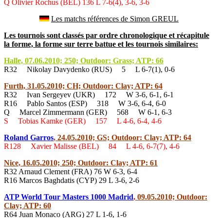
Q Olivier Rochus (BEL) 136 L 7-6(4), 3-6, 3-6
Les matchs référenc
es de
Simon GREUL
Les tournois sont classés par ordre chronologique et récapitule
la forme, la forme sur terre battue et les tournois similaires:
Halle, 07.06.2010; 250; Outdoor: Grass; ATP: 66
R32 Nikolay Davydenko (RUS) 5 L 6-7(1), 0-6
Furth, 31.05.2010; CH; Outdoor: Clay; ATP: 64
R32 Ivan Sergeyev (UKR) 172 W 3-6, 6-1, 6-1
R16 Pablo Santos (ESP) 318 W 3-6, 6-4, 6-0
Q Marcel Zimmermann (GER) 568 W 6-1, 6-3
S Tobias Kamke (GER) 157 L 4-6, 6-4, 4-6
Roland Garros
, 24.05.2010; GS; Outdoor: Clay; ATP: 64
R128 Xavier Malisse (BEL) 84 L 4-6, 6-7(7), 4-6
Nice, 16.05.2010; 250; Outdoor: Clay; ATP: 61
R32 Arnaud Clement (FRA) 76 W 6-3, 6-4
R16 Marcos Baghdatis (CYP) 29 L 3-6, 2-6
ATP World Tour Masters 1000 Madrid
, 09.05.2010; Outdoor:
Clay; ATP: 60
R64 Juan Monaco (ARG) 27 L 1-6, 1-6