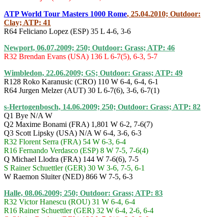
ATP World Tour Masters 1000 Rome
, 25.04.2010; Outdoor:
Clay; ATP: 41
R64 Feliciano Lopez (ESP) 35 L 4-6, 3-6
Newport, 06.07.2009; 250; Outdoor: Grass; ATP: 46
R32 Brendan Evans (USA) 136 L 6-7(5), 6-3, 5-7
Wimbledon, 22.06.2009; GS; Outdoor: Grass; ATP: 49
R128 Roko Karanusic (CRO) 110 W 6-4, 6-4, 6-1
R64 Jurgen Melzer (AUT) 30 L 6-7(6), 3-6, 6-7(1)
s-Hertogenbosch, 14.06.2009; 250; Outdoor: Grass; ATP: 82
Q1 Bye N/A W
Q2 Maxime Bonami (FRA) 1,801 W 6-2, 7-6(7)
Q3 Scott Lipsky (USA) N/A W 6-4, 3-6, 6-3
R32 Florent Serra (FRA) 54 W 6-3, 6-4
R16 Fernando Verdasco (ESP) 8 W 7-5, 7-6(4)
Q Michael Llodra (FRA) 144 W 7-6(6), 7-5
S Rainer Schuettler (GER) 30 W 3-6, 7-5, 6-1
W Raemon Sluiter (NED) 866 W 7-5, 6-3
Halle, 08.06.2009; 250; Outdoor: Grass; ATP: 83
R32 Victor Hanescu (ROU) 31 W 6-4, 6-4
R16 Rainer Schuettler (GER) 32 W 6-4, 2-6, 6-4