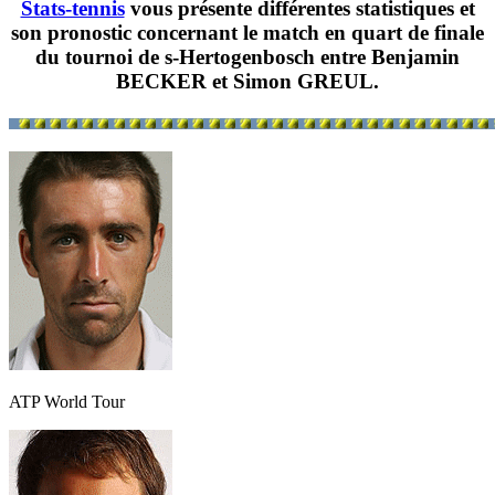
Stats-tennis
vous présente différentes statistiques et
son pronostic concernant le match en quart de finale
du tournoi de s-Hertogenbosch entre Benjamin
BECKER et Simon GREUL.
ATP World Tour